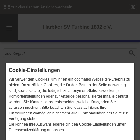
zur klassischen Ansicht wechseln
Harbker SV Turbine 1892 e.V.
Volleyball
Cookie-Einstellungen
Wir verwenden Cookies, um Ihnen ein optimales Webseiten-Erlebnis zu
Abteilungsleiter:
Maik Scheibe
bieten. Dazu zählen Cookies, die für den Betrieb der Seite notwendig
sind, sowie solche, die lediglich zu anonymen Statistikzwecken, für
Trainingsleiter:
Maik Scheibe (
Telefon,
E-Mail
)
Komforteinstellungen oder zur Anzeige personalisierter Inhalte genutzt
werden. Sie können selbst entscheiden, welche Kategorien Sie
Mi 18:00 - 19:00 Uhr (Jugend)
zulassen möchten. Bitte beachten Sie, dass auf Basis Ihrer
Training
Mi 19:00 - 20:30 Uhr
Einstellungen womöglich nicht mehr alle Funktionalitäten der Seite zur
Mehrzweckhalle
Verfügung stehen.
Teilnehmer
ab 10 Jahre
Sie können Ihre Auswahl jederzeit in den Cookie-Einstellungen unter
Datenschutzerklärung anpassen.
Gründungsjahr:
1971