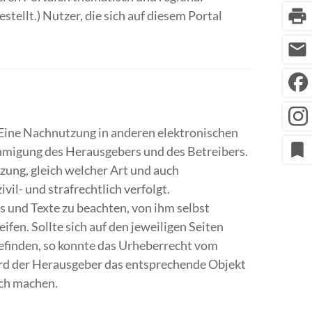
print
ellt.) Nutzer, die sich auf diesem Portal
mail
. Eine Nachnutzung in anderen elektronischen
bookmark
ehmigung des Herausgebers und des Betreibers.
zung, gleich welcher Art und auch
il- und strafrechtlich verfolgt.
s und Texte zu beachten, von ihm selbst
ifen. Sollte sich auf den jeweiligen Seiten
befinden, so konnte das Urheberrecht vom
wird der Herausgeber das entsprechende Objekt
ich machen.