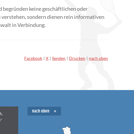
 begründen keine geschäftlichen oder
u verstehen, sondern dienen rein informativen
nwalt in Verbindung.
Facebook
X
Senden
Drucken
nach oben
nach oben
n.
m"