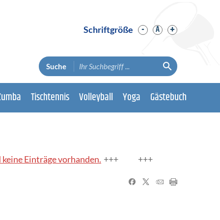
-
+
A
Schriftgröße
Suche
Zumba
Tischtennis
Volleyball
Yoga
Gästebuch
 Einträge vorhanden.
Derzeit sind keine Eint