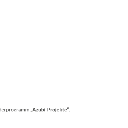
örderprogramm
„Azubi-Projekte“
.